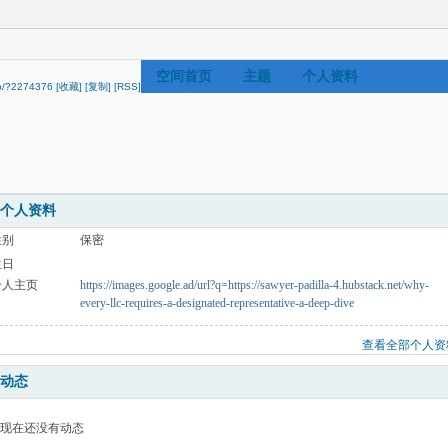
空间首页
主题
个人资料
vip/?2274376
[收藏]
[复制]
[RSS]
个人资料
性别
保密
生日
个人主页
https://images.google.ad/url?q=https://sawyer-padilla-4.hubstack.net/why-
every-llc-requires-a-designated-representative-a-deep-dive
查看全部个人资
动态
现在还没有动态