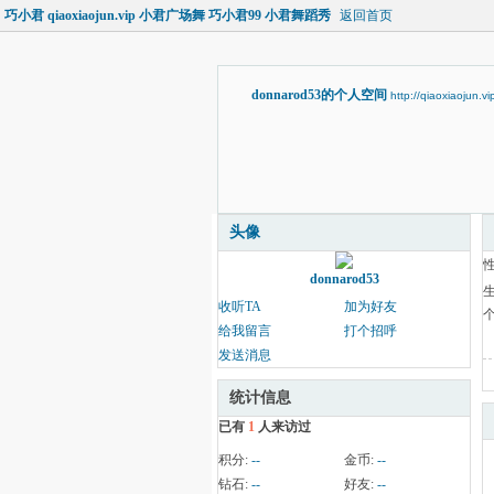
巧小君 qiaoxiaojun.vip 小君广场舞 巧小君99 小君舞蹈秀
返回首页
donnarod53的个人空间
http://qiaoxiaojun.
头像
donnarod53
收听TA
加为好友
给我留言
打个招呼
发送消息
统计信息
已有
1
人来访过
积分:
--
金币:
--
钻石:
--
好友:
--