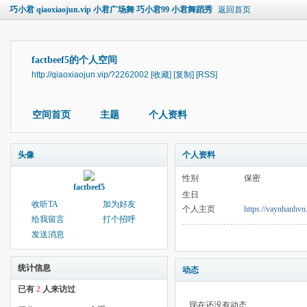
巧小君 qiaoxiaojun.vip 小君广场舞 巧小君99 小君舞蹈秀
返回首页
factbeef5的个人空间
http://qiaoxiaojun.vip/?2262002
[收藏]
[复制]
[RSS]
空间首页
主题
个人资料
头像
个人资料
性别
保密
factbeef5
生日
收听TA
加为好友
个人主页
https://vaynhanhvn.
给我留言
打个招呼
发送消息
统计信息
动态
已有
2
人来访过
现在还没有动态