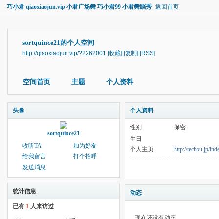
巧小君 qiaoxiaojun.vip 小君广场舞 巧小君99 小君舞蹈秀
返回首页
sortquince21的个人空间
http://qiaoxiaojun.vip/?2262001
[收藏]
[复制]
[RSS]
空间首页
主题
个人资料
头像
个人资料
性别
保密
sortquince21
生日
收听TA
加为好友
个人主页
http://techou.jp/in
给我留言
打个招呼
发送消息
统计信息
动态
已有
1
人来访过
现在还没有动态