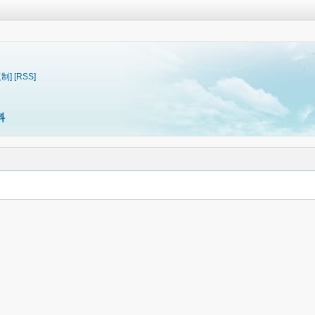
复制]
[RSS]
料