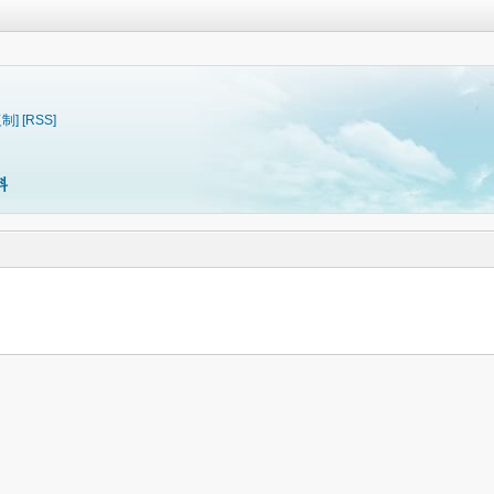
复制]
[RSS]
料