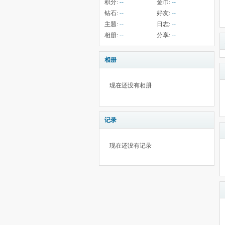
积分:
--
金币:
--
钻石:
--
好友:
--
主题:
--
日志:
--
相册:
--
分享:
--
相册
现在还没有相册
记录
现在还没有记录