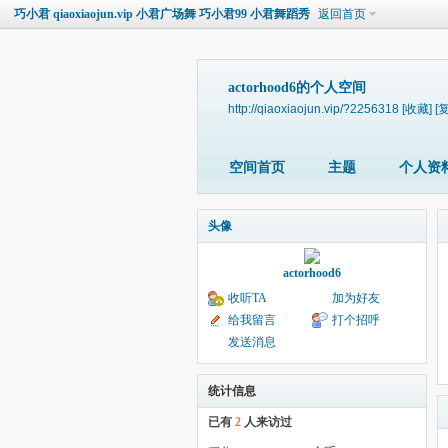
巧小君 qiaoxiaojun.vip 小君广场舞 巧小君99 小君舞蹈秀
返回首页
actorhood6的个人空间
http://qiaoxiaojun.vip/?2256318
[收藏]
[
空间首页
主题
个人资
头像
actorhood6
收听TA
加为好友
给我留言
打个招呼
发送消息
统计信息
已有
2
人来访过