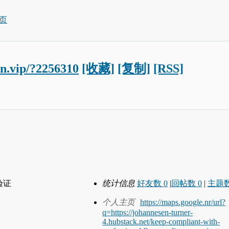
页
un.vip/?2256310
[收藏]
[复制]
[RSS]
验证
统计信息
好友数 0
|
回帖数 0
|
主题数
个人主页
https://maps.google.nr/url?
q=https://johannesen-turner-
4.hubstack.net/keep-compliant-with-