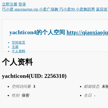
立即注册
登录
巧小君 qiaoxiaojun.vip 小君广场舞 巧小君99 小君舞蹈秀
返回首
yachticon4的个人空间
http://qiaoxiaoj
空间首页
主题
个人资料
个人资料
yachticon4
(UID: 2256310)
空间访问量
3
邮箱状态
未
性别
保密
生日
-