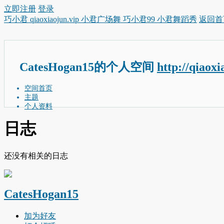
立即注册
登录
巧小君 qiaoxiaojun.vip 小君广场舞 巧小君99 小君舞蹈秀
返回首
CatesHogan15的个人空间
http://qiaox
空间首页
主题
个人资料
日志
还没有相关的日志
CatesHogan15
加为好友