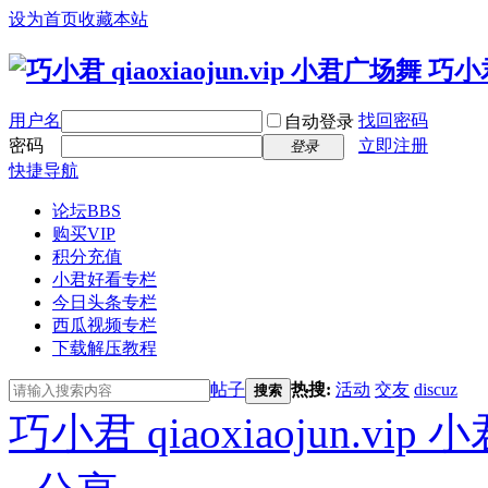
设为首页
收藏本站
用户名
找回密码
自动登录
密码
立即注册
登录
快捷导航
论坛
BBS
购买VIP
积分充值
小君好看专栏
今日头条专栏
西瓜视频专栏
下载解压教程
帖子
热搜:
活动
交友
discuz
搜索
巧小君 qiaoxiaojun.v