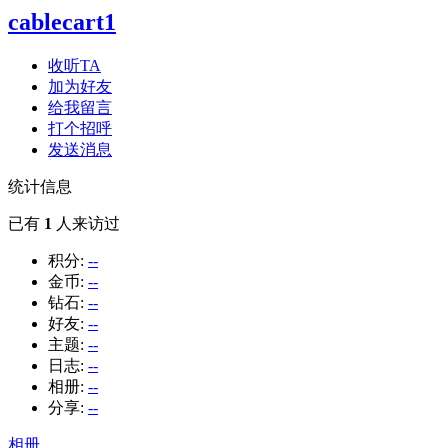
cablecart1
收听TA
加为好友
给我留言
打个招呼
发送消息
统计信息
已有
1
人来访过
积分:
--
金币:
--
钻石:
--
好友:
--
主题:
--
日志:
--
相册:
--
分享:
--
相册