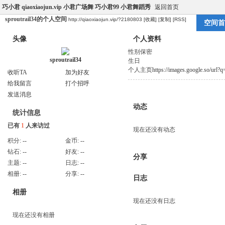
巧小君 qiaoxiaojun.vip 小君广场舞 巧小君99 小君舞蹈秀
返回首页
sproutrail34的个人空间
http://qiaoxiaojun.vip/?2180803
[收藏]
[复制]
[RSS]
空间首
头像
个人资料
性别
保密
sproutrail34
生日
个人主页
https://images.google.so/url
收听TA
加为好友
给我留言
打个招呼
发送消息
动态
统计信息
已有
1
人来访过
现在还没有动态
积分:
--
金币:
--
钻石:
--
好友:
--
分享
主题:
--
日志:
--
相册:
--
分享:
--
日志
相册
现在还没有日志
现在还没有相册