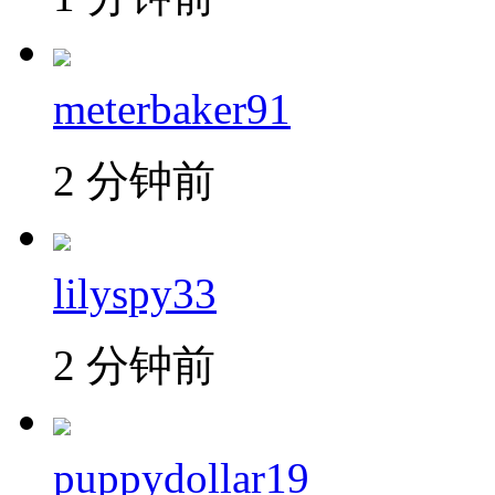
meterbaker91
2 分钟前
lilyspy33
2 分钟前
puppydollar19