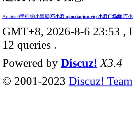
Archiver
|
手机版
|
小黑屋
|
巧小君 qiaoxiaojun.vip 小君广场舞 
GMT+8, 2026-8-6 23:53
, 
12 queries .
Powered by
Discuz!
X3.4
© 2001-2023
Discuz! Team