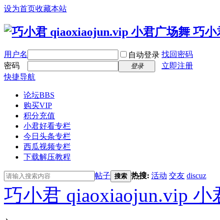
设为首页
收藏本站
用户名
找回密码
自动登录
密码
立即注册
登录
快捷导航
论坛
BBS
购买VIP
积分充值
小君好看专栏
今日头条专栏
西瓜视频专栏
下载解压教程
帖子
热搜:
活动
交友
discuz
搜索
巧小君 qiaoxiaojun.v
›