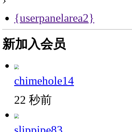
{userpanelarea2}
新加入会员
chimehole14
22 秒前
slippipe83