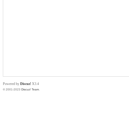
小
君
Powered by
Discuz!
X3.4
© 2001-2023
Discuz! Team
.
qia