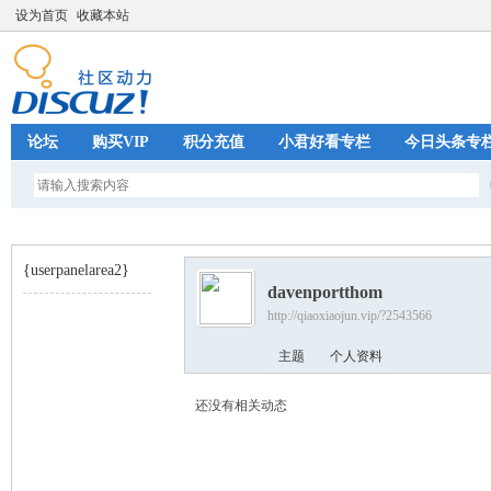
设为首页
收藏本站
论坛
购买VIP
积分充值
小君好看专栏
今日头条专
{userpanelarea2}
davenportthom
http://qiaoxiaojun.vip/?2543566
巧
›
主题
个人资料
还没有相关动态