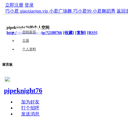
立即注册
登录
巧小君 qiaoxiaojun.vip 小君广场舞 巧小君99 小君舞蹈秀
返回
pipeknight76的个人空间
空间首页
http://qiaoxiaojun.vip/?2180766
[收藏]
[复制]
[RSS]
主题
个人资料
留言板
pipeknight76
加为好友
打个招呼
发送消息