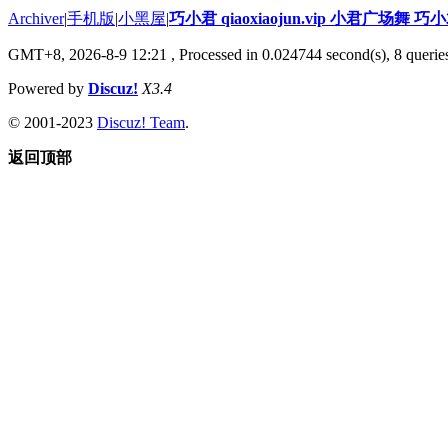
Archiver
|
手机版
|
小黑屋
|
巧小君 qiaoxiaojun.vip 小君广场舞 
GMT+8, 2026-8-9 12:21
, Processed in 0.024744 second(s), 8 queries
Powered by
Discuz!
X3.4
© 2001-2023
Discuz! Team
.
返回顶部