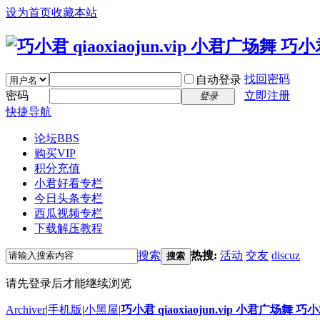
设为首页
收藏本站
找回密码
自动登录
密码
立即注册
登录
快捷导航
论坛
BBS
购买VIP
积分充值
小君好看专栏
今日头条专栏
西瓜视频专栏
下载解压教程
搜索
热搜:
活动
交友
discuz
搜索
请先登录后才能继续浏览
Archiver
|
手机版
|
小黑屋
|
巧小君 qiaoxiaojun.vip 小君广场舞 