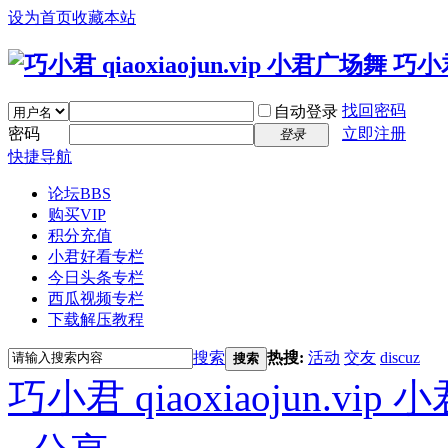
设为首页
收藏本站
找回密码
自动登录
密码
立即注册
登录
快捷导航
论坛
BBS
购买VIP
积分充值
小君好看专栏
今日头条专栏
西瓜视频专栏
下载解压教程
搜索
热搜:
活动
交友
discuz
搜索
巧小君 qiaoxiaojun.v