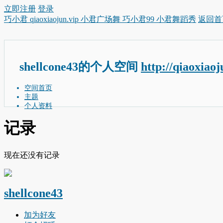
立即注册
登录
巧小君 qiaoxiaojun.vip 小君广场舞 巧小君99 小君舞蹈秀
返回首
shellcone43的个人空间
http://qiaoxiao
空间首页
主题
个人资料
记录
现在还没有记录
shellcone43
加为好友