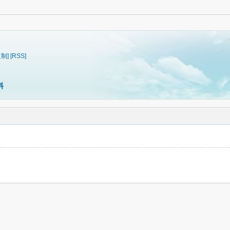
复制]
[RSS]
料