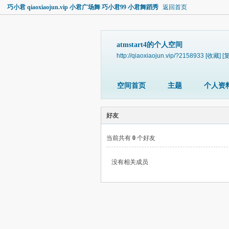
巧小君 qiaoxiaojun.vip 小君广场舞 巧小君99 小君舞蹈秀
返回首页
atmstart4的个人空间
http://qiaoxiaojun.vip/?2158933
[收藏]
[
空间首页
主题
个人资
好友
当前共有
0
个好友
没有相关成员