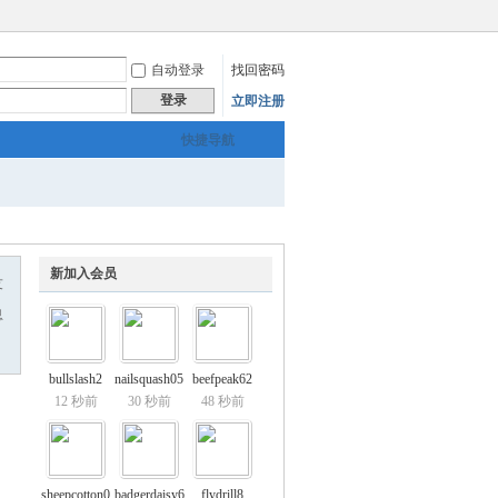
自动登录
找回密码
登录
立即注册
快捷导航
新加入会员
友
息
bullslash2
nailsquash05
beefpeak62
12 秒前
30 秒前
48 秒前
sheepcotton0
badgerdaisy6
flydrill8