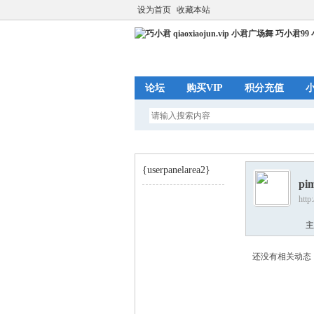
设为首页
收藏本站
论坛
购买VIP
积分充值
{userpanelarea2}
pim
http
巧
›
主
还没有相关动态