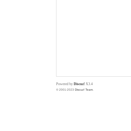
小
君
Powered by
Discuz!
X3.4
© 2001-2023
Discuz! Team
.
qia