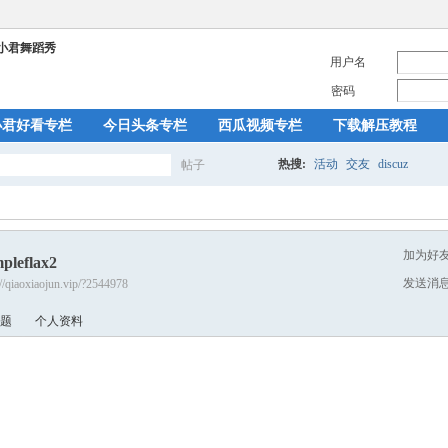
用户名
密码
小君好看专栏
今日头条专栏
西瓜视频专栏
下载解压教程
热搜:
活动
交友
discuz
帖子
搜
加为好
pleflax2
索
发送消
://qiaoxiaojun.vip/?2544978
题
个人资料