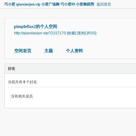
巧小君 qiaoxiaojun.vip 小君广场舞 巧小君99 小君舞蹈秀
返回首页
pimpleflax2的个人空间
http://qiaoxiaojun.vip/?2157170
[收藏]
[复制]
[RSS]
空间首页
主题
个人资料
好友
当前共有
0
个好友
没有相关成员