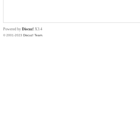
小
Powered by
Discuz!
X3.4
© 2001-2023
Discuz! Team
.
君
qia