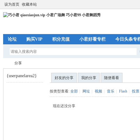
设为首页
收藏本站
论坛
购买VIP
积分充值
小君好看专栏
今日头条专
分享
{userpanelarea2}
好友的分享
我的分享
随便看看
巧
›
按类型查看:
全部
|
网址
|
视频
|
音乐
|
Flash
|
投票
现在还没分享