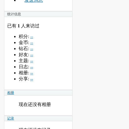
发送消息
统计信息
已有
1
人来访过
积分:
--
金币:
--
钻石:
--
好友:
--
主题:
--
日志:
--
相册:
--
分享:
--
相册
现在还没有相册
记录