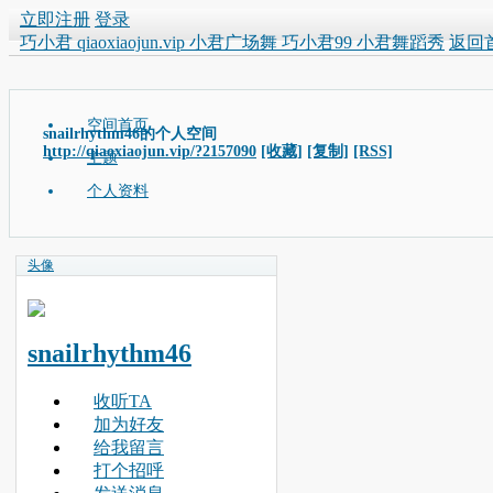
立即注册
登录
巧小君 qiaoxiaojun.vip 小君广场舞 巧小君99 小君舞蹈秀
返回
空间首页
snailrhythm46的个人空间
http://qiaoxiaojun.vip/?2157090
[收藏]
[复制]
[RSS]
主题
个人资料
头像
snailrhythm46
收听TA
加为好友
给我留言
打个招呼