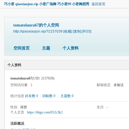
巧小君 qiaoxiaojun.vip 小君广场舞 巧小君99 小君舞蹈秀
返回首页
tomatolaura67的个人空间
http://qiaoxiaojun.vip/?2157039
[收藏]
[复制]
[RSS]
空间首页
主题
个人资料
个人资料
tomatolaura67
(UID: 2157039)
空间访问量
2
邮箱状态
未验证
统计信息
好友数 0
|
回帖数 0
|
主题数 0
性别
保密
生日
-
个人主页
https://diigo.com/012c3k2
活跃概况