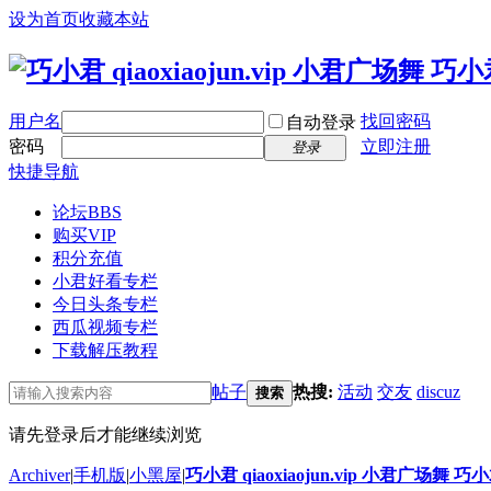
设为首页
收藏本站
用户名
找回密码
自动登录
密码
立即注册
登录
快捷导航
论坛
BBS
购买VIP
积分充值
小君好看专栏
今日头条专栏
西瓜视频专栏
下载解压教程
帖子
热搜:
活动
交友
discuz
搜索
请先登录后才能继续浏览
Archiver
|
手机版
|
小黑屋
|
巧小君 qiaoxiaojun.vip 小君广场舞 