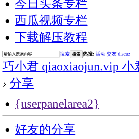
今日头条专栏
西瓜视频专栏
下载解压教程
搜索
热搜:
活动
交友
discuz
搜索
巧小君 qiaoxiaojun.v
›
分享
{userpanelarea2}
好友的分享