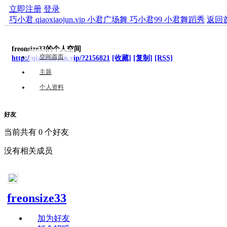
立即注册
登录
巧小君 qiaoxiaojun.vip 小君广场舞 巧小君99 小君舞蹈秀
返回
freonsize33的个人空间
空间首页
http://qiaoxiaojun.vip/?2156821
[收藏]
[复制]
[RSS]
主题
个人资料
好友
当前共有
0
个好友
没有相关成员
freonsize33
加为好友