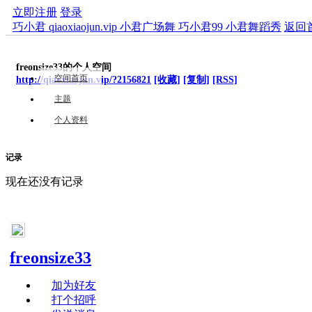
立即注册
登录
巧小君 qiaoxiaojun.vip 小君广场舞 巧小君99 小君舞蹈秀
返回
freonsize33的个人空间
空间首页
http://qiaoxiaojun.vip/?2156821
[收藏]
[复制]
[RSS]
主题
个人资料
记录
现在还没有记录
freonsize33
加为好友
打个招呼