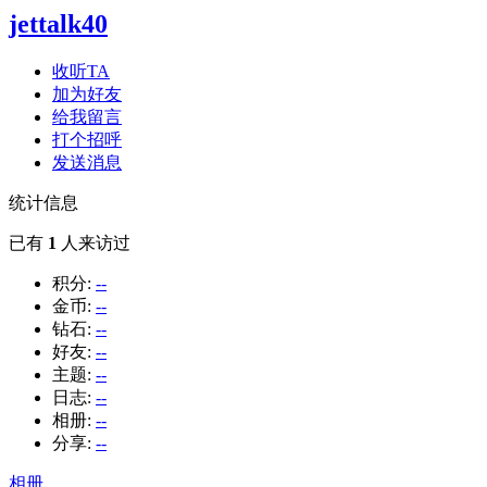
jettalk40
收听TA
加为好友
给我留言
打个招呼
发送消息
统计信息
已有
1
人来访过
积分:
--
金币:
--
钻石:
--
好友:
--
主题:
--
日志:
--
相册:
--
分享:
--
相册