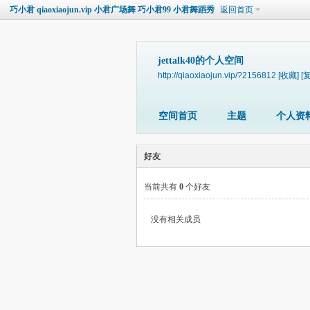
巧小君 qiaoxiaojun.vip 小君广场舞 巧小君99 小君舞蹈秀
返回首页
jettalk40的个人空间
http://qiaoxiaojun.vip/?2156812
[收藏]
[
空间首页
主题
个人资
好友
当前共有
0
个好友
没有相关成员