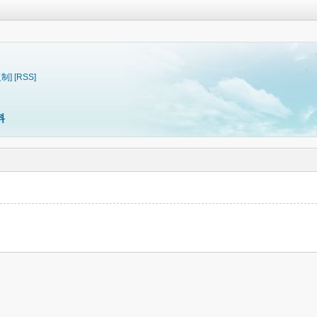
复制]
[RSS]
料