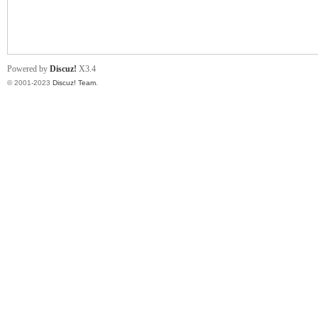
小
Powered by
Discuz!
X3.4
© 2001-2023
Discuz! Team
.
君
qia