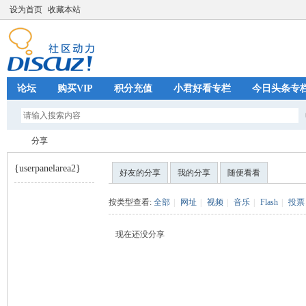
设为首页
收藏本站
论坛
购买VIP
积分充值
小君好看专栏
今日头条专
分享
{userpanelarea2}
好友的分享
我的分享
随便看看
巧
›
按类型查看:
全部
|
网址
|
视频
|
音乐
|
Flash
|
投票
现在还没分享