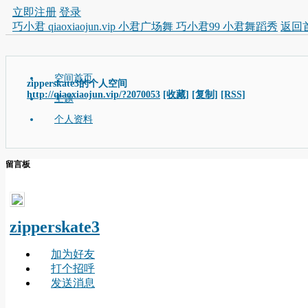
立即注册
登录
巧小君 qiaoxiaojun.vip 小君广场舞 巧小君99 小君舞蹈秀
返回
空间首页
zipperskate3的个人空间
http://qiaoxiaojun.vip/?2070053
[收藏]
[复制]
[RSS]
主题
个人资料
留言板
zipperskate3
加为好友
打个招呼
发送消息