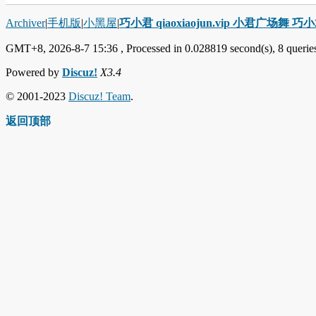
Archiver
|
手机版
|
小黑屋
|
巧小君 qiaoxiaojun.vip 小君广场舞 
GMT+8, 2026-8-7 15:36
, Processed in 0.028819 second(s), 8 queries
Powered by
Discuz!
X3.4
© 2001-2023
Discuz! Team
.
返回顶部