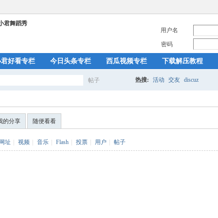
用户名
密码
小君好看专栏
今日头条专栏
西瓜视频专栏
下载解压教程
热搜:
活动
交友
discuz
帖子
搜
我的分享
随便看看
索
网址
|
视频
|
音乐
|
Flash
|
投票
|
用户
|
帖子