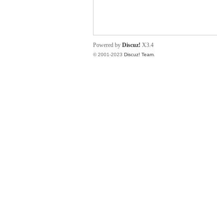
小
Powered by
Discuz!
X3.4
© 2001-2023
Discuz! Team
.
君
qia