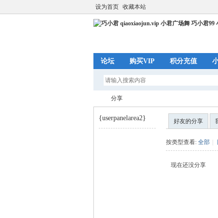
设为首页
收藏本站
论坛
购买VIP
积分充值
分享
{userpanelarea2}
好友的分享
巧
›
按类型查看:
全部
|
现在还没分享