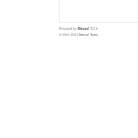
小
Powered by
Discuz!
X3.4
© 2001-2023
Discuz! Team
.
君
qia