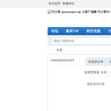
设为首页
收藏本站
论坛
购买VIP
积分充值
分享
{userpanelarea2}
好友的分享
巧
›
按类型查看:
全部
|
现在还没分享