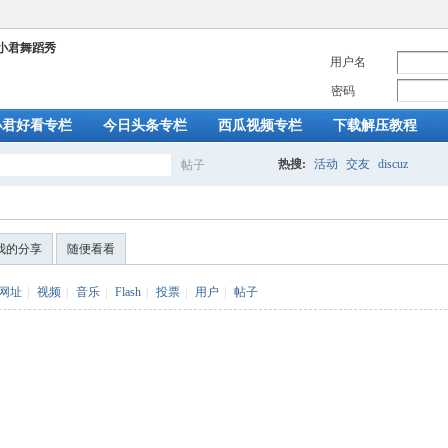
用户名
密码
小君好看专栏
今日头条专栏
西瓜视频专栏
下载解压教程
热搜:
活动
交友
discuz
帖子
搜
我的分享
随便看看
索
网址
|
视频
|
音乐
|
Flash
|
投票
|
用户
|
帖子