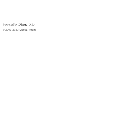
小
Powered by
Discuz!
X3.4
© 2001-2023
Discuz! Team
.
君
qia