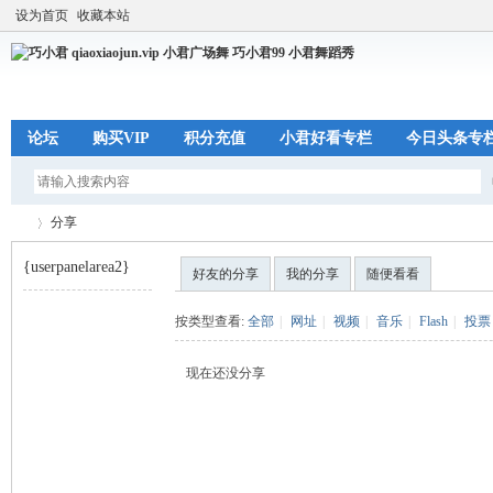
设为首页
收藏本站
论坛
购买VIP
积分充值
小君好看专栏
今日头条专
分享
{userpanelarea2}
好友的分享
我的分享
随便看看
巧
›
按类型查看:
全部
|
网址
|
视频
|
音乐
|
Flash
|
投票
现在还没分享