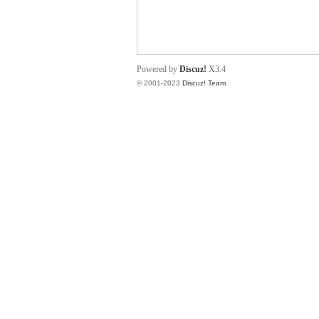
小
Powered by
Discuz!
X3.4
© 2001-2023
Discuz! Team
.
君
qia