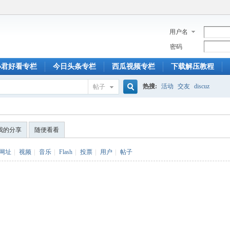
用户名
密码
小君好看专栏
今日头条专栏
西瓜视频专栏
下载解压教程
热搜:
活动
交友
discuz
帖子
搜
我的分享
随便看看
索
网址
|
视频
|
音乐
|
Flash
|
投票
|
用户
|
帖子