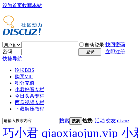
设为首页
收藏本站
找回密码
自动登录
密码
立即注册
登录
快捷导航
论坛
BBS
购买VIP
积分充值
小君好看专栏
今日头条专栏
西瓜视频专栏
下载解压教程
搜索
热搜:
活动
交友
discuz
搜索
巧小君 qiaoxiaojun.v