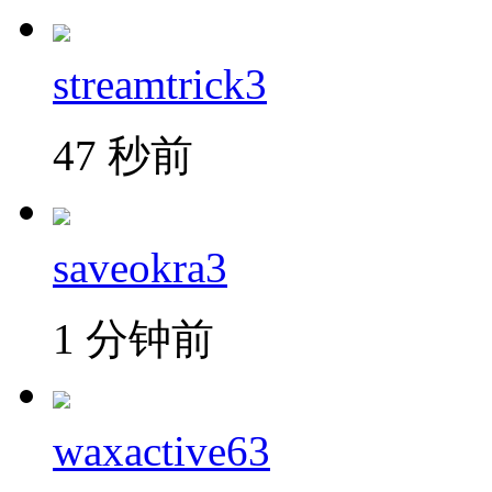
streamtrick3
47 秒前
saveokra3
1 分钟前
waxactive63