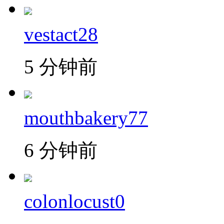
vestact28
5 分钟前
mouthbakery77
6 分钟前
colonlocust0