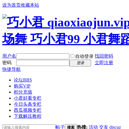
设为首页
收藏本站
用户名
找回密码
自动登录
密码
立即注册
登录
快捷导航
论坛
BBS
购买VIP
积分充值
小君好看专栏
今日头条专栏
西瓜视频专栏
下载解压教程
帖子
热搜:
活动
交友
discuz
搜索