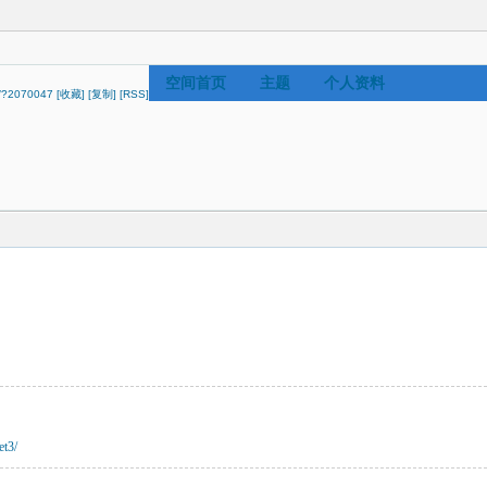
空间首页
主题
个人资料
ip/?2070047
[收藏]
[复制]
[RSS]
et3/