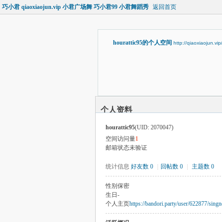
巧小君 qiaoxiaojun.vip 小君广场舞 巧小君99 小君舞蹈秀
返回首页
hourattic95的个人空间
http://qiaoxiaojun.v
个人资料
hourattic95
(UID: 2070047)
空间访问量
1
邮箱状态
未验证
统计信息
好友数 0
|
回帖数 0
|
主题数 0
性别
保密
生日
-
个人主页
https://bandori.party/user/622877/singn