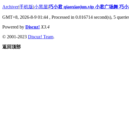
Archiver
|
手机版
|
小黑屋
|
巧小君 qiaoxiaojun.vip 小君广场舞 
GMT+8, 2026-8-9 01:44
, Processed in 0.016714 second(s), 5 queries
Powered by
Discuz!
X3.4
© 2001-2023
Discuz! Team
.
返回顶部