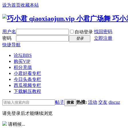
设为首页
收藏本站
用户名
找回密码
自动登录
密码
立即注册
登录
快捷导航
论坛
BBS
购买VIP
积分充值
小君好看专栏
今日头条专栏
西瓜视频专栏
下载解压教程
帖子
热搜:
活动
交友
discuz
搜索
请先登录后才能继续浏览
请稍候...