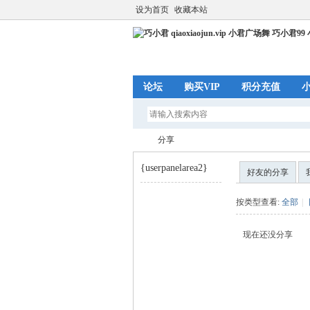
设为首页
收藏本站
论坛
购买VIP
积分充值
分享
{userpanelarea2}
好友的分享
巧
›
按类型查看:
全部
|
现在还没分享