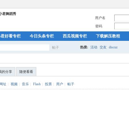
用户名
密码
小君好看专栏
今日头条专栏
西瓜视频专栏
下载解压教程
热搜:
活动
交友
discuz
帖子
搜
我的分享
随便看看
索
网址
|
视频
|
音乐
|
Flash
|
投票
|
用户
|
帖子