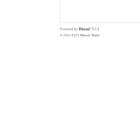
小
Powered by
Discuz!
X3.4
© 2001-2023
Discuz! Team
.
君
qia