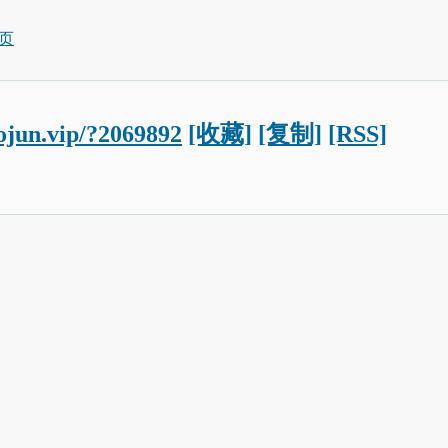
页
aojun.vip/?2069892
[收藏]
[复制]
[RSS]