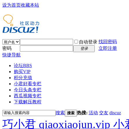
设为首页
收藏本站
找回密码
自动登录
密码
立即注册
登录
快捷导航
论坛
BBS
购买VIP
积分充值
小君好看专栏
今日头条专栏
西瓜视频专栏
下载解压教程
搜索
热搜:
活动
交友
discuz
搜索
巧小君 qiaoxiaojun.v