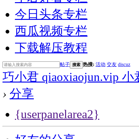
今日头条专栏
西瓜视频专栏
下载解压教程
帖子
热搜:
活动
交友
discuz
搜索
巧小君 qiaoxiaojun.v
›
分享
{userpanelarea2}