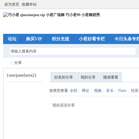
设为首页
收藏本站
论坛
购买VIP
积分充值
小君好看专栏
今日头条专
分享
{userpanelarea2}
好友的分享
我的分享
随便看看
巧
›
按类型查看:
全部
|
网址
|
视频
|
音乐
|
Flash
|
投票
现在还没分享