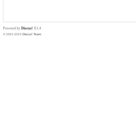
小
Powered by
Discuz!
X3.4
© 2001-2023
Discuz! Team
.
君
qia