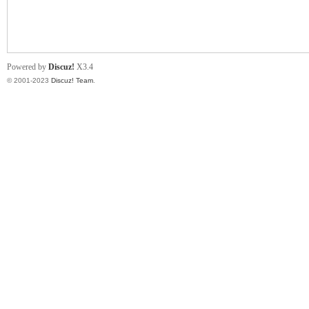
小
Powered by
Discuz!
X3.4
© 2001-2023
Discuz! Team
.
君
qia