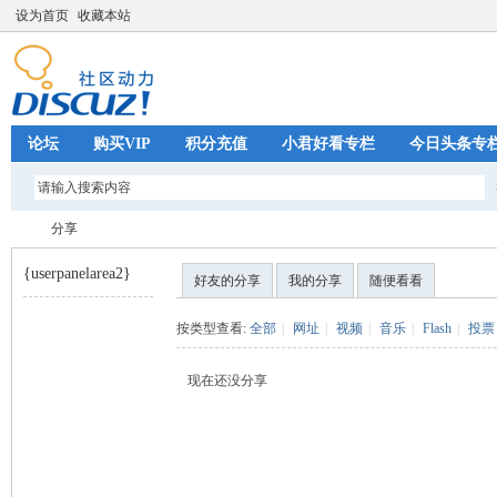
设为首页
收藏本站
论坛
购买VIP
积分充值
小君好看专栏
今日头条专
分享
{userpanelarea2}
好友的分享
我的分享
随便看看
巧
›
按类型查看:
全部
|
网址
|
视频
|
音乐
|
Flash
|
投票
现在还没分享