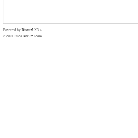
小
Powered by
Discuz!
X3.4
© 2001-2023
Discuz! Team
.
君
qia