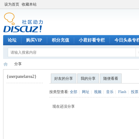
设为首页
收藏本站
论坛
购买VIP
积分充值
小君好看专栏
今日头条专
分享
{userpanelarea2}
好友的分享
我的分享
随便看看
巧
›
按类型查看:
全部
|
网址
|
视频
|
音乐
|
Flash
|
投票
现在还没分享