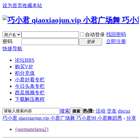
设为首页
收藏本站
找回密码
自动登录
密码
立即注册
登录
快捷导航
论坛
BBS
购买VIP
积分充值
小君好看专栏
今日头条专栏
西瓜视频专栏
下载解压教程
搜索
热搜:
活动
交友
discuz
搜索
巧小君 qiaoxiaojun.vip 小君广场舞 巧小君99 小君舞蹈秀
›
分享
{userpanelarea2}