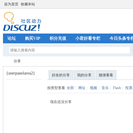
设为首页
收藏本站
论坛
购买VIP
积分充值
小君好看专栏
今日头条专
分享
{userpanelarea2}
好友的分享
我的分享
随便看看
巧
›
按类型查看:
全部
|
网址
|
视频
|
音乐
|
Flash
|
投票
现在还没分享