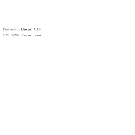
小
Powered by
Discuz!
X3.4
© 2001-2023
Discuz! Team
.
君
qia