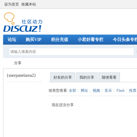
设为首页
收藏本站
论坛
购买VIP
积分充值
小君好看专栏
今日头条专
分享
{userpanelarea2}
好友的分享
我的分享
随便看看
巧
›
按类型查看:
全部
|
网址
|
视频
|
音乐
|
Flash
|
投票
现在还没分享