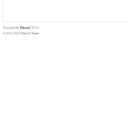
小
Powered by
Discuz!
X3.4
© 2001-2023
Discuz! Team
.
君
qia