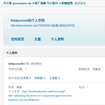
巧小君 qiaoxiaojun.vip 小君广场舞 巧小君99 小君舞蹈秀
返回首页
fieldparent0的个人空间
http://qiaoxiaojun.vip/?2065983
[收藏]
[复制]
[RSS]
空间首页
主题
个人资料
个人资料
fieldparent0
(UID: 2065983)
空间访问量
1
邮箱状态
未验证
统计信息
好友数 0
|
回帖数 0
|
主题数 0
性别
保密
生日
-
个人主页
https://bookmarkzones.trade/story.php?
title=unlocking-the-power-of-a-registered-agent-for-your-
business-success-8#discuss